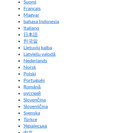
Suomi
Français
Magyar
bahasa Indonesia
Italiano
日本語
한국말
Lietuvių kalba
Latviešu valodā
Nederlands
Norsk
Polski
Português
Română
pусский
Slovenčina
Slovenščina
Svenska
Türkçe
Українська
中文