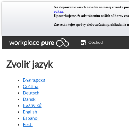
Na zlepšovanie vašich návštev na našej stránke pou
odkaz
.
Upozorňujeme, že odstránením našich súborov cook
Zavretím tejto správy alebo začatím prehliadania 
Obchod
Zvoliť jazyk
Български
Čeština
Deutsch
Dansk
Ελληνικά
English
Español
Eesti