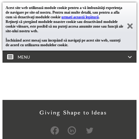
Acest site web utilizează module cookie pentru a vă îmbunătăţi experienţa
de navigare pe site-ul nostru. Pentru mai multe detalii, sau pentru a afla
cum să dezactivaţi modulele cookie
urmaţi această legătură
.
Reţineţi că ştergând modulele noastre cookie sau dezactivând modulele
cookie viitoare, este posibil să nu puteţi accesa anumite zone sau funcţii ale
site-ului nostru web.
Închizând acest mesaj sau începând să navigaţi pe acest site web, sunteţi
de acord cu utilizarea modulelor cookie.
MENU