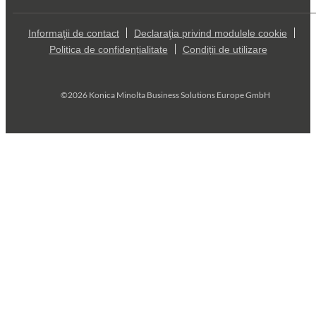
Informaţii de contact
Declaraţia privind modulele cookie
Politica de confidențialitate
Condiții de utilizare
©2026 Konica Minolta Business Solutions Europe GmbH