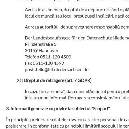
Aveți, de asemenea, dreptul de a depune oricând o plâ
locul de muncă sau locul presupusei încălcări, dacă co
Adresa autorității de supraveghere responsabilă pent
Der Landesbeauftragte für den Datenschutz Nieder
Prinzenstraße 5
30159 Hannover
Telefon 0511-120 4500
Fax 0511-120 4599
poststelle@lfd.niedersachsen.de
Dreptul de retragere (art. 7 GDPR)
În cazul în care ne-ați dat consimțământul pentru pr
într-un mod informal. Retragerea consimțământului nu
Informații generale cu privire la subiectul "Scopuri"
În principiu, prelucrarea datelor dvs. cu caracter personal de căt
prelucrare, în conformitate cu principiul limitării scopului în tem