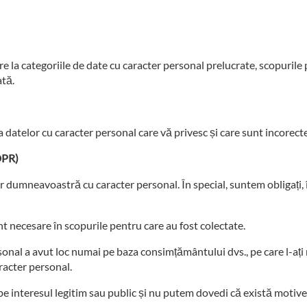
e la categoriile de date cu caracter personal prelucrate, scopurile p
ată.
ea datelor cu caracter personal care vă privesc și care sunt incorec
GDPR)
or dumneavoastră cu caracter personal. În special, suntem obligați, 
t necesare în scopurile pentru care au fost colectate.
onal a avut loc numai pe baza consimțământului dvs., pe care l-ați re
aracter personal.
pe interesul legitim sau public și nu putem dovedi că există motive