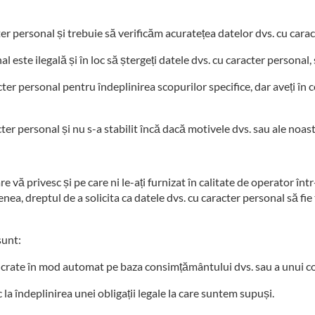
ter personal și trebuie să verificăm acuratețea datelor dvs. cu cara
este ilegală și în loc să ștergeți datele dvs. cu caracter personal, so
ter personal pentru îndeplinirea scopurilor specifice, dar aveți în
cter personal și nu s-a stabilit încă dacă motivele dvs. sau ale noas
e vă privesc și pe care ni le-ați furnizat în calitate de operator în
enea, dreptul de a solicita ca datele dvs. cu caracter personal să fie
sunt:
lucrate în mod automat pe baza consimțământului dvs. sau a unui c
la îndeplinirea unei obligații legale la care suntem supuși.