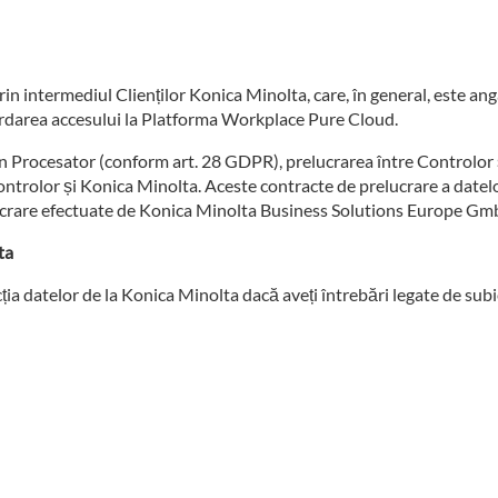
rin intermediul Clienților Konica Minolta, care, în general, este a
rdarea accesului la Platforma Workplace Pure Cloud.
n Procesator (conform art. 28 GDPR), prelucrarea între Controlor ș
Controlor și Konica Minolta. Aceste contracte de prelucrare a datel
lucrare efectuate de Konica Minolta Business Solutions Europe GmbH
ta
a datelor de la Konica Minolta dacă aveți întrebări legate de subie