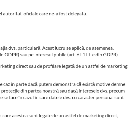
 autorități oficiale care ne-a fost delegată.
ția dvs. particulară. Acest lucru se aplică, de asemenea,
in GDPR) sau pe interesul public (art. 6 I 1 lit. e din GDPR).
rketing direct sau de profilare legată de un astfel de marketing
iecare caz în parte dacă putem demonstra că există motive demne
de protecție din partea noastră sau dacă interesele dvs. precum
e se face în cazul în care datele dvs. cu caracter personal sunt
n care acestea sunt legate de un astfel de marketing direct,