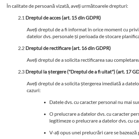
În calitate de persoană vizată, aveți următoarele drepturi:
Dreptul de acces (art. 15 din GDPR)
Aveți dreptul de a fi informat în orice moment cu privir
datelor dvs. personale și perioada de stocare planific
Dreptul de rectificare (art. 16 din GDPR)
Aveți dreptul de a solicita rectificarea sau completar
Dreptul la ștergere ("Dreptul de a fi uitat") (art. 17 
Aveți dreptul de a solicita ștergerea imediată a datel
cazuri:
Datele dvs. cu caracter personal nu mai sun
O prelucrare a datelor dvs. cu caracter pers
legitimeze o prelucrare a datelor dvs. cu c
V-ați opus unei prelucrări care se bazează 