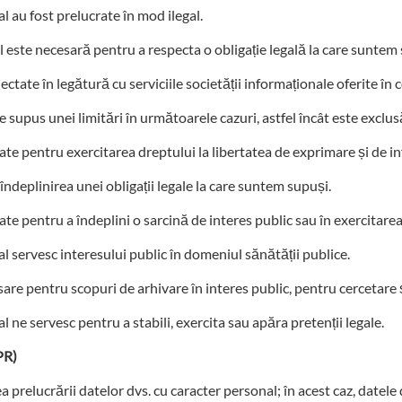
au fost prelucrate în mod ilegal.
 este necesară pentru a respecta o obligație legală la care suntem
ectate în legătură cu serviciile societății informaționale oferite în
 supus unei limitări în următoarele cazuri, astfel încât este exclus
zate pentru exercitarea dreptului la libertatea de exprimare și de i
îndeplinirea unei obligații legale la care suntem supuși.
te pentru a îndeplini o sarcină de interes public sau în exercitarea a
servesc interesului public în domeniul sănătății publice.
re pentru scopuri de arhivare în interes public, pentru cercetare ști
e servesc pentru a stabili, exercita sau apăra pretenții legale.
PR)
a prelucrării datelor dvs. cu caracter personal; în acest caz, datele 