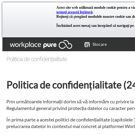
Acest site web utilizează module cookie pentru a vă
urmaţi această legătură
.
Reţineţi că ştergând modulele noastre cookie sau dez
Închizând acest mesaj sau începând să navigaţi pe a
Stocare
Politica de confidențialitate
Politica de confidențialitate (2
Prin următoarele informații dorim să vă informăm cu privire la pr
Regulamentul general privind protecția datelor cu caracter p
În prima parte a acestei politici de confidențialitate (capitolele 
prelucrarea datelor în contextul mai concret al platformei Wor