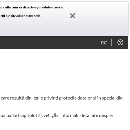
u a afla cum să dezactivaţi modulele cookie
ţii ale site-ului nostru web.
RO
are rezultă din legile privind protecția datelor și în special din
oua parte (capitolul 7), veți găsi informații detaliate despre