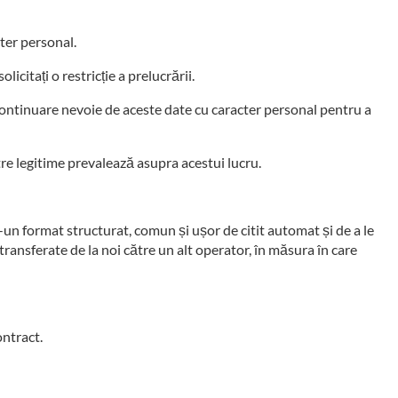
cter personal.
licitați o restricție a prelucrării.
 continuare nevoie de aceste date cu caracter personal pentru a
tre legitime prevalează asupra acestui lucru.
tr-un format structurat, comun și ușor de citit automat și de a le
 transferate de la noi către un alt operator, în măsura în care
ontract.