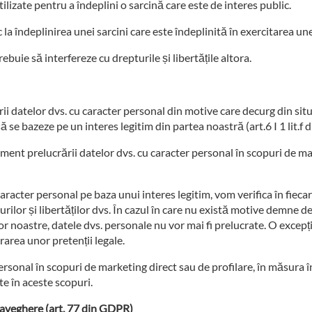
tilizate pentru a îndeplini o sarcină care este de interes public.
la îndeplinirea unei sarcini care este îndeplinită în exercitarea unei
uie să interfereze cu drepturile și libertățile altora.
i datelor dvs. cu caracter personal din motive care decurg din situa
ă se bazeze pe un interes legitim din partea noastră (art.6 I 1 lit.f d
oment prelucrării datelor dvs. cu caracter personal în scopuri de ma
u caracter personal pe baza unui interes legitim, vom verifica în f
urilor și libertăților dvs. În cazul în care nu există motive demne 
lor noastre, datele dvs. personale nu vor mai fi prelucrate. O excepți
rarea unor pretenții legale.
ersonal în scopuri de marketing direct sau de profilare, în măsura î
te în aceste scopuri.
raveghere (art. 77 din GDPR)