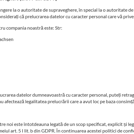
ngere la o autoritate de supraveghere, în special la o autoritate d
nsiderați că prelucrarea datelor cu caracter personal care vă prive
ru compania noastră este: Str:
sachsen
elucrarea datelor dumneavoastră cu caracter personal, puteți retra
 afectează legalitatea prelucrării care a avut loc pe baza consim
re noi este întotdeauna legată de un scop specificat, explicit și legi
eiul art. 5 I lit. b din GDPR. În continuarea acestei politici de conf