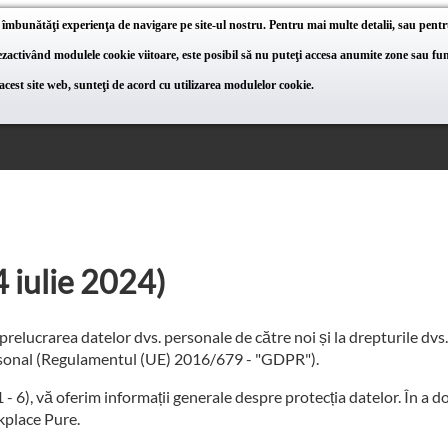
 îmbunătăţi experienţa de navigare pe site-ul nostru. Pentru mai multe detalii, sau pentr
activând modulele cookie viitoare, este posibil să nu puteţi accesa anumite zone sau func
cest site web, sunteţi de acord cu utilizarea modulelor cookie.
4 iulie 2024)
elucrarea datelor dvs. personale de către noi și la drepturile dvs. c
ersonal (Regulamentul (UE) 2016/679 - "GDPR").
1 - 6), vă oferim informații generale despre protecția datelor. În a d
kplace Pure.