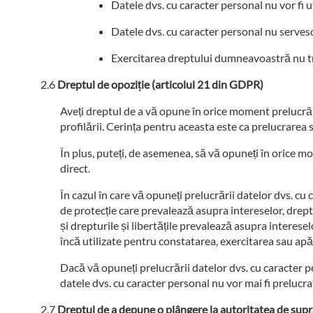
Datele dvs. cu caracter personal nu vor fi u
Datele dvs. cu caracter personal nu servesc 
Exercitarea dreptului dumneavoastră nu treb
Dreptul de opoziție (articolul 21 din GDPR)
Aveți dreptul de a vă opune în orice moment prelucrări
profilării. Cerința pentru aceasta este ca prelucrarea s
În plus, puteți, de asemenea, să vă opuneți în orice m
direct.
În cazul în care vă opuneți prelucrării datelor dvs. c
de protecție care prevalează asupra intereselor, drept
și drepturile și libertățile prevalează asupra interese
încă utilizate pentru constatarea, exercitarea sau apă
Dacă vă opuneți prelucrării datelor dvs. cu caracter p
datele dvs. cu caracter personal nu vor mai fi prelucra
Dreptul de a depune o plângere la autoritatea de sup