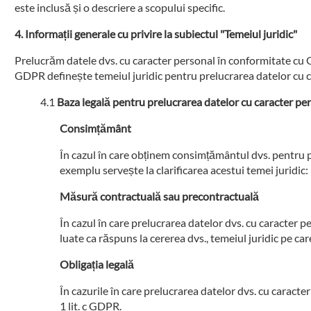
este inclusă și o descriere a scopului specific.
Informații generale cu privire la subiectul "Temeiul juridic"
Prelucrăm datele dvs. cu caracter personal în conformitate cu G
GDPR definește temeiul juridic pentru prelucrarea datelor cu c
Baza legală pentru prelucrarea datelor cu caracter pe
Consimțământ
În cazul în care obținem consimțământul dvs. pentru pre
exemplu servește la clarificarea acestui temei juridic: 
Măsură contractuală sau precontractuală
În cazul în care prelucrarea datelor dvs. cu caracter
luate ca răspuns la cererea dvs., temeiul juridic pe car
Obligația legală
În cazurile în care prelucrarea datelor dvs. cu caracte
1 lit. c GDPR.