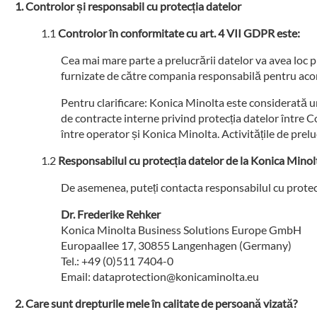
Controlor și responsabil cu protecția datelor
Controlor în conformitate cu art. 4 VII GDPR este:
Cea mai mare parte a prelucrării datelor va avea loc p
furnizate de către compania responsabilă pentru aco
Pentru clarificare: Konica Minolta este considerată u
de contracte interne privind protecția datelor între 
între operator și Konica Minolta. Activitățile de pre
Responsabilul cu protecția datelor de la Konica Minol
De asemenea, puteți contacta responsabilul cu protecți
Dr. Frederike Rehker
Konica Minolta Business Solutions Europe GmbH
Europaallee 17, 30855 Langenhagen (Germany)
Tel.: +49 (0)511 7404-0
Email: dataprotection@konicaminolta.eu
Care sunt drepturile mele în calitate de persoană vizată?