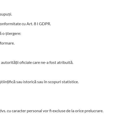
 supuși.
 conformitate cu Art. 8 I GDPR.
ă o ștergere:
nformare.
utorității oficiale care ne-a fost atribuită.
ințifică sau istorică sau în scopuri statistice.
dvs. cu caracter personal vor fi excluse de la orice prelucrare.