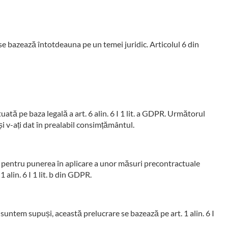
se bazează întotdeauna pe un temei juridic. Articolul 6 din
ată pe baza legală a art. 6 alin. 6 I 1 lit. a GDPR. Următorul
 și v-ați dat în prealabil consimțământul.
au pentru punerea în aplicare a unor măsuri precontractuale
 alin. 6 I 1 lit. b din GDPR.
 suntem supuși, această prelucrare se bazează pe art. 1 alin. 6 I