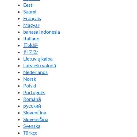
Eesti
Suomi
Français
Magyar
bahasa Indonesia
Italiano
日本語
한국말
Lietuvių kalba
Latviešu valodā
Nederlands
Norsk
Polski
Português
Română
pусский
Slovenčina
Slovenščina
Svenska
Türkçe