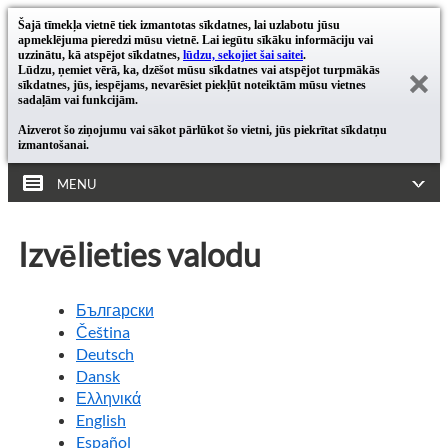
Šajā tīmekļa vietnē tiek izmantotas sīkdatnes, lai uzlabotu jūsu
apmeklējuma pieredzi mūsu vietnē. Lai iegūtu sīkāku informāciju vai
uzzinātu, kā atspējot sīkdatnes,
lūdzu, sekojiet šai saitei
.
Lūdzu, ņemiet vērā, ka, dzēšot mūsu sīkdatnes vai atspējot turpmākās
sīkdatnes, jūs, iespējams, nevarēsiet piekļūt noteiktām mūsu vietnes
sadaļām vai funkcijām.
Aizverot šo ziņojumu vai sākot pārlūkot šo vietni, jūs piekrītat sīkdatņu
izmantošanai.
MENU
Izvēlieties valodu
Български
Čeština
Deutsch
Dansk
Ελληνικά
English
Español