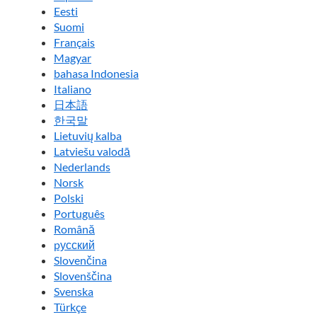
Eesti
Suomi
Français
Magyar
bahasa Indonesia
Italiano
日本語
한국말
Lietuvių kalba
Latviešu valodā
Nederlands
Norsk
Polski
Português
Română
pусский
Slovenčina
Slovenščina
Svenska
Türkçe