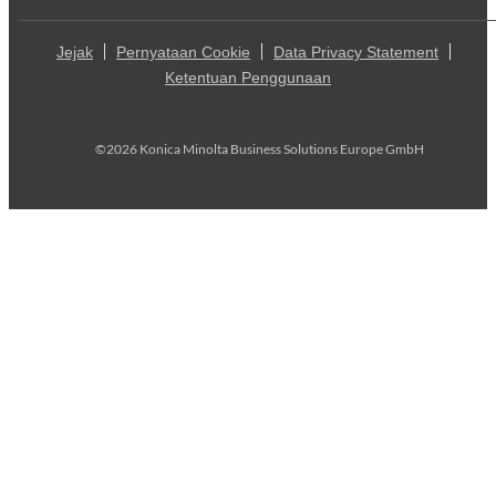
Jejak
Pernyataan Cookie
Data Privacy Statement
Ketentuan Penggunaan
©2026 Konica Minolta Business Solutions Europe GmbH