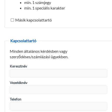
min. 1 számjegy
min. 1 speciális karakter
Másik kapcsolattartó
Kapcsolattartó
Minden általános kérdésben vagy
szerződéses/számlázási ügyekben.
Keresztnév
Vezetéknév
Telefon