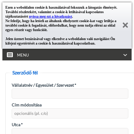
Ezen a weboldalon cookie-k használatával fokozzuk a látogatás élményét.
További részletekért, valamint a cookie-k letiltásával kapcsolatos
tájékoztatásért
nyissa meg ezt a hivatkozást
.
Ne feledje, hogy ha letörli az általunk elhelyezett cookie-kat vagy letiltja a
további cookie-k fogadását, előfordulhat, hogy nem tudja elérni az oldal
egyes részeit vagy funkcióit.
Jelen üzenet bezárásával vagy elkezdve a weboldalon való navigálást Ön
kifejezi egyetértését a cookie-k használatával kapcsolatban.
MENU
Szerződő fél
Vállalatnév / Egyesület / Szervezet
*
Cím módosítása
Utca
*