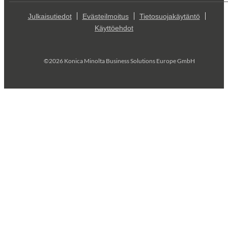
Julkaisutiedot
Evästeilmoitus
Tietosuojakäytäntö
Käyttöehdot
©2026 Konica Minolta Business Solutions Europe GmbH